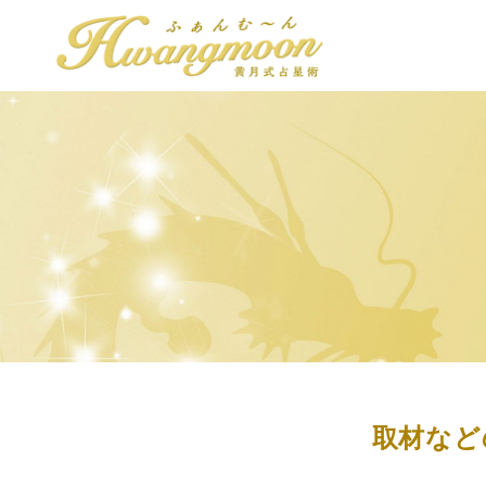
黄
月
式
占
星
術
-
天
中
殺
占
取材など
い