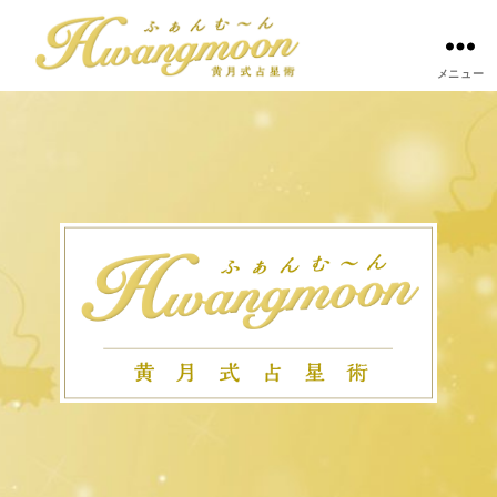
メニュー
黄
月
式
占
星
術
-
天
中
殺
占
い