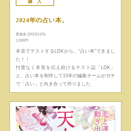
購 入
2024年の占い本。
晋遊舎 (2023/12/5)
1,000円
本音でテストするLDKから、“占い本”できまし
た！！
忖度なく本音を伝え続けるテスト誌「LDK」
と、占い本を制作して15年の編集チームがガチ
で「占い」と向き合って作りました