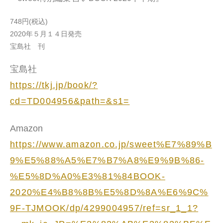
748円(税込)
2020年５月１４日発売
宝島社 刊
宝島社
https://tkj.jp/book/?
cd=TD004956&path=&s1=
Amazon
https://www.amazon.co.jp/sweet%E7%89%B
9%E5%88%A5%E7%B7%A8%E9%9B%86-
%E5%8D%A0%E3%81%84BOOK-
2020%E4%B8%8B%E5%8D%8A%E6%9C%
9F-TJMOOK/dp/4299004957/ref=sr_1_1?