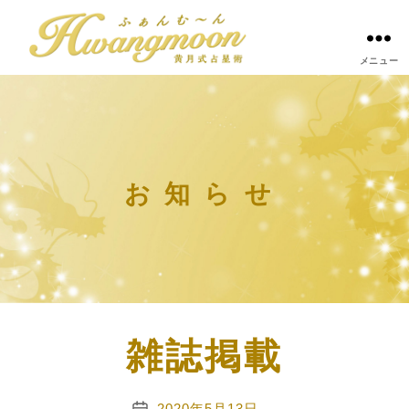
メニュー
黄
月
式
占
星
お知らせ
術
-
天
中
殺
雑誌掲載
占
い
2020年5月13日