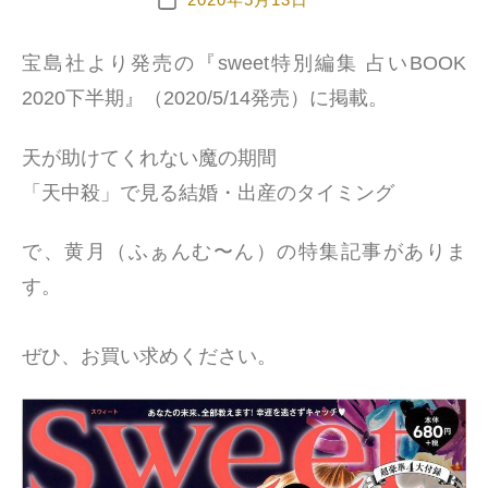
投
稿
日
宝島社より発売の『sweet特別編集 占いBOOK
2020下半期』（2020/5/14発売）に掲載。
天が助けてくれない魔の期間
「天中殺」で見る結婚・出産のタイミング
で、黄月（ふぁんむ〜ん）の特集記事がありま
す。
ぜひ、お買い求めください。